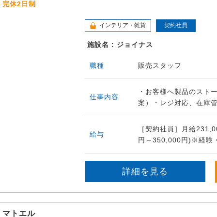
完休2日制
インテリア・雑貨
契約社員
施設名 : ジョイナス
職種
販売スタッフ
・お客様へ製品のスト
仕事内容
案）・レジ対応、在庫管理
［契約社員］月給231,00
給与
円～350,000円)※経
詳細を見る
マトエル