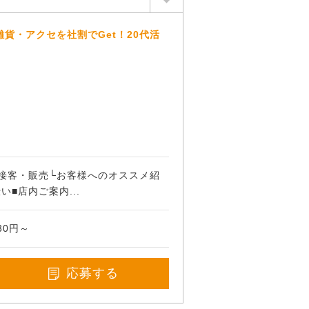
貨・アクセを社割でGet！20代活
接客・販売└お客様へのオススメ紹
■店内ご案内...
30円～
応募する