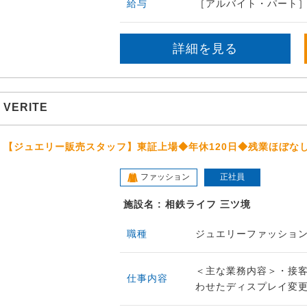
給与
［アルバイト・パート］時
詳細を見る
VERITE
【ジュエリー販売スタッフ】東証上場◆年休120日◆残業ほぼな
ファッション
正社員
施設名 : 相鉄ライフ 三ツ境
職種
ジュエリーファッショ
＜主な業務内容＞・接
仕事内容
わせたディスプレイ変更